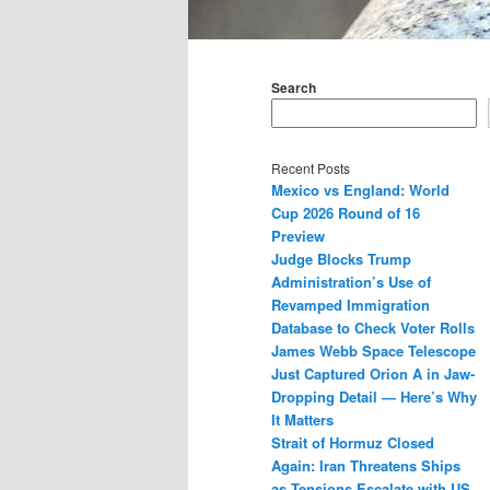
Main
menu
Search
Recent Posts
Mexico vs England: World
Cup 2026 Round of 16
Preview
Judge Blocks Trump
Administration’s Use of
Revamped Immigration
Database to Check Voter Rolls
James Webb Space Telescope
Just Captured Orion A in Jaw-
Dropping Detail — Here’s Why
It Matters
Strait of Hormuz Closed
Again: Iran Threatens Ships
as Tensions Escalate with US