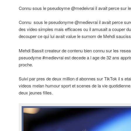
Connu sous le pseudoyme @medeivrai il avait perce sur le e
Connu sous le pseudonyme @medievrai il avait perce sure 
des video simples mais efficaces ou il amusait a couper d
decouper ce qui lui avait value le surnom de Mehdi saucis
Mehdi Bassit createur de contenu bien connu sur les resea
pseuodyme #medievrai est decede a l age de 32 ans appris
proche.
Suivi par pres de deux million d abonnes sur TikTok il s etai
videos melan humour sport et scenes de la vie quotidienne.
deux jeunes filles.